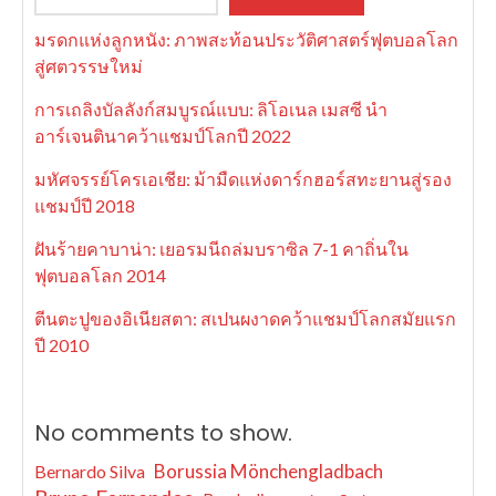
มรดกแห่งลูกหนัง: ภาพสะท้อนประวัติศาสตร์ฟุตบอลโลก
สู่ศตวรรษใหม่
การเถลิงบัลลังก์สมบูรณ์แบบ: ลิโอเนล เมสซี นำ
อาร์เจนตินาคว้าแชมป์โลกปี 2022
มหัศจรรย์โครเอเชีย: ม้ามืดแห่งดาร์กฮอร์สทะยานสู่รอง
แชมป์ปี 2018
ฝันร้ายคาบาน่า: เยอรมนีถล่มบราซิล 7-1 คาถิ่นใน
ฟุตบอลโลก 2014
ตีนตะปูของอิเนียสตา: สเปนผงาดคว้าแชมป์โลกสมัยแรก
ปี 2010
No comments to show.
Borussia Mönchengladbach
Bernardo Silva