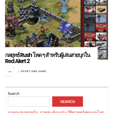
กลยุทธ์ Rush โหด ๆ สำหรับผู้เล่นสายบุกใน
Red Alert 2
in
SPORT AND GAME
Search
SEARCH
มรดกแห่งลูกหนัง: ภาพสะท้อนประวัติศาสตร์ฟุตบอลโลก