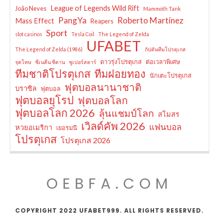
League of Legends Wild Rift
João Neves
Mammoth Tank
PangYa
Roberto Martínez
Mass Effect
Reapers
Sport
slot casinos
Tesla Coil
The Legend of Zelda
UFABET
The Legend of Zelda (1986)
กัปตันทีมโปรตุเกส
ดาวรุ่งโปรตุเกส
ต่อเวลาพิเศษ
จุดโทษ
ซีเนดีน ซีดาน
ซูเปอร์สตาร์
ทีมชาติโปรตุเกส
ทีมฝอยทอง
นักเตะโปรตุเกส
ฟุตบอลนานาชาติ
บราซิล
ฟุตบอล
ฟุตบอลยุโรป
ฟุตบอลโลก
ฟุตบอลโลก 2026
ลุ้นแชมป์โลก
สโมสร
เวิลด์คัพ 2026
แฟนบอล
หวยอเมริกา
เยอรมนี
โปรตุเกส
โปรตุเกส 2026
OEBFA.COM
COPYRIGHT 2022 UFABET999. ALL RIGHTS RESERVED.