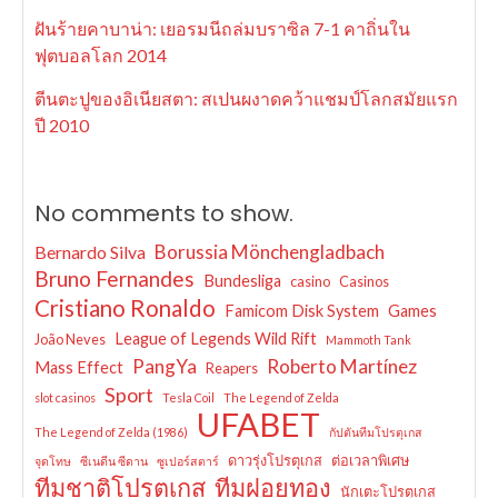
ฝันร้ายคาบาน่า: เยอรมนีถล่มบราซิล 7-1 คาถิ่นใน
ฟุตบอลโลก 2014
ตีนตะปูของอิเนียสตา: สเปนผงาดคว้าแชมป์โลกสมัยแรก
ปี 2010
No comments to show.
Borussia Mönchengladbach
Bernardo Silva
Bruno Fernandes
Bundesliga
casino
Casinos
Cristiano Ronaldo
Famicom Disk System
Games
League of Legends Wild Rift
João Neves
Mammoth Tank
PangYa
Roberto Martínez
Mass Effect
Reapers
Sport
slot casinos
Tesla Coil
The Legend of Zelda
UFABET
The Legend of Zelda (1986)
กัปตันทีมโปรตุเกส
ดาวรุ่งโปรตุเกส
ต่อเวลาพิเศษ
จุดโทษ
ซีเนดีน ซีดาน
ซูเปอร์สตาร์
ทีมชาติโปรตุเกส
ทีมฝอยทอง
นักเตะโปรตุเกส