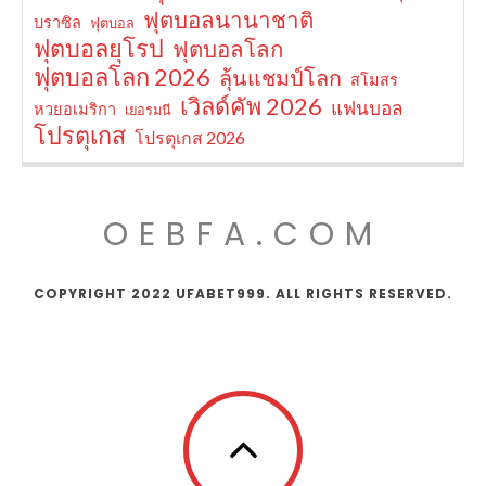
ฟุตบอลนานาชาติ
บราซิล
ฟุตบอล
ฟุตบอลยุโรป
ฟุตบอลโลก
ฟุตบอลโลก 2026
ลุ้นแชมป์โลก
สโมสร
เวิลด์คัพ 2026
แฟนบอล
หวยอเมริกา
เยอรมนี
โปรตุเกส
โปรตุเกส 2026
OEBFA.COM
COPYRIGHT 2022 UFABET999. ALL RIGHTS RESERVED.