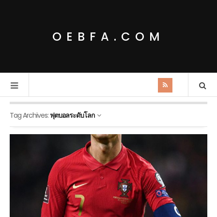
OEBFA.COM
Tag Archives:
ฟุตบอลระดับโลก