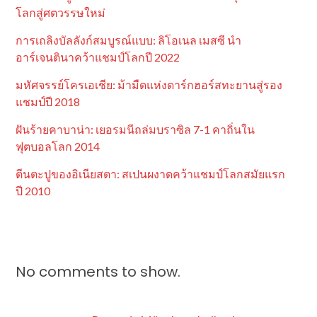
โลกสู่ศตวรรษใหม่
การเถลิงบัลลังก์สมบูรณ์แบบ: ลิโอเนล เมสซี นำ
อาร์เจนตินาคว้าแชมป์โลกปี 2022
มหัศจรรย์โครเอเชีย: ม้ามืดแห่งดาร์กฮอร์สทะยานสู่รอง
แชมป์ปี 2018
ฝันร้ายคาบาน่า: เยอรมนีถล่มบราซิล 7-1 คาถิ่นใน
ฟุตบอลโลก 2014
ตีนตะปูของอิเนียสตา: สเปนผงาดคว้าแชมป์โลกสมัยแรก
ปี 2010
No comments to show.