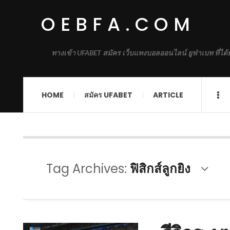
OEBFA.COM
ทางเข้า UFABET สมัคร เว็บแทงบอลออนไลน์ ยูฟ่าเบท ที่ได
HOME
สมัคร UFABET
ARTICLE
Tag Archives:
ฟิสิกส์ลูกยิง