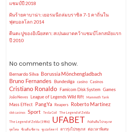
แชมป์ปี 2018
ฝันร้ายคาบาน่า: เยอรมนีถล่มบราซิล 7-1 คาถิ่นใน
ฟุตบอลโลก 2014
ตีนตะปูของอิเนียสตา: สเปนผงาดคว้าแชมป์โลกสมัยแรก
ปี 2010
No comments to show.
Borussia Mönchengladbach
Bernardo Silva
Bruno Fernandes
Bundesliga
casino
Casinos
Cristiano Ronaldo
Famicom Disk System
Games
League of Legends Wild Rift
João Neves
Mammoth Tank
PangYa
Roberto Martínez
Mass Effect
Reapers
Sport
slot casinos
Tesla Coil
The Legend of Zelda
UFABET
The Legend of Zelda (1986)
กัปตันทีมโปรตุเกส
ดาวรุ่งโปรตุเกส
ต่อเวลาพิเศษ
จุดโทษ
ซีเนดีน ซีดาน
ซูเปอร์สตาร์