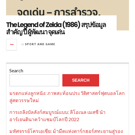
The Legend of Zelda (1986) สรุปข้อมูล
สำคัญ ปี ผู้พัฒนา จุดเด่น
in
SPORT AND GAME
Search
SEARCH
มรดกแห่งลูกหนัง: ภาพสะท้อนประวัติศาสตร์ฟุตบอลโลก
สู่ศตวรรษใหม่
การเถลิงบัลลังก์สมบูรณ์แบบ: ลิโอเนล เมสซี นำ
อาร์เจนตินาคว้าแชมป์โลกปี 2022
มหัศจรรย์โครเอเชีย: ม้ามืดแห่งดาร์กฮอร์สทะยานสู่รอง