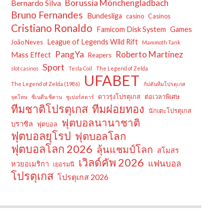
Borussia Mönchengladbach
Bernardo Silva
Bruno Fernandes
Bundesliga
casino
Casinos
Cristiano Ronaldo
Famicom Disk System
Games
League of Legends Wild Rift
João Neves
Mammoth Tank
PangYa
Roberto Martínez
Mass Effect
Reapers
Sport
slot casinos
Tesla Coil
The Legend of Zelda
UFABET
The Legend of Zelda (1986)
กัปตันทีมโปรตุเกส
ดาวรุ่งโปรตุเกส
ต่อเวลาพิเศษ
จุดโทษ
ซีเนดีน ซีดาน
ซูเปอร์สตาร์
ทีมชาติโปรตุเกส
ทีมฝอยทอง
นักเตะโปรตุเกส
ฟุตบอลนานาชาติ
บราซิล
ฟุตบอล
ฟุตบอลยุโรป
ฟุตบอลโลก
ฟุตบอลโลก 2026
ลุ้นแชมป์โลก
สโมสร
เวิลด์คัพ 2026
แฟนบอล
หวยอเมริกา
เยอรมนี
โปรตุเกส
โปรตุเกส 2026