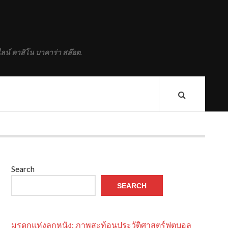
ลน์ คาสิโน บาคาร่า สล๊อต.
Search
SEARCH
มรดกแห่งลูกหนัง: ภาพสะท้อนประวัติศาสตร์ฟุตบอล