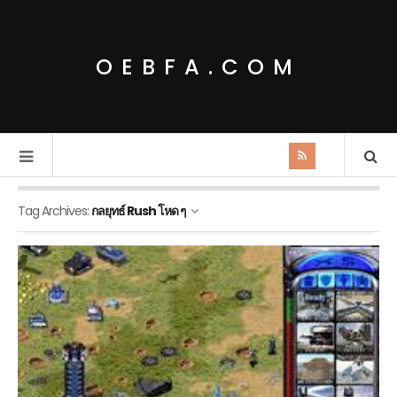
OEBFA.COM
Tag Archives:
กลยุทธ์ Rush โหด ๆ