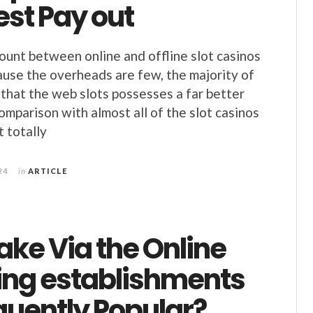
est Pay out
unt between online and offline slot casinos
ause the overheads are few, the majority of
 that the web slots possesses a far better
omparison with almost all of the slot casinos
t totally
24
in
ARTICLE
ke Via the Online
ng establishments
uently Popular?