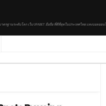
้มาตรฐานระดับโลก เว็บ UFABET มือถือ ที่ดีที่สุดในประเทศไทย แทงบอลออนไ