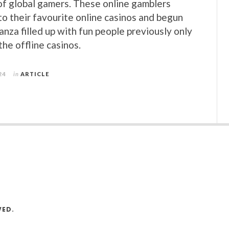
of global gamers. These online gamblers
o their favourite online casinos and begun
anza filled up with fun people previously only
he offline casinos.
24
in
ARTICLE
VED.