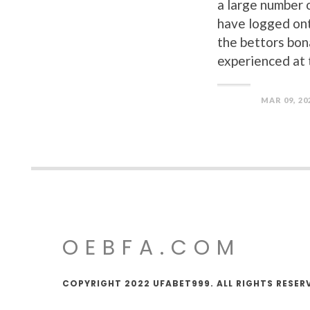
a large number 
have logged ont
the bettors bon
experienced at t
MAR 09, 20
OEBFA.COM
COPYRIGHT 2022 UFABET999. ALL RIGHTS RESER