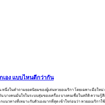
อกเอง แบบไหนดีกว่ากัน
น หนึ่งในคำถามยอดนิยมของผู้เล่นหวยอเมริกา โดยเฉพาะมือใหม่ คื
บางคนมั่นใจในระบบสุ่มของเครื่อง บางคนเชื่อในสถิติ ความรู้สึก
ลือกแนวทางที่เหมาะกับตัวเองมากที่สุด เข้าใจก่อนว่า หวยอเมริกา