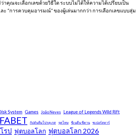
าคุณจะเลือกเลขด้วยวิธีใด ระบบไม่ได้ให้ความได้เปรียบเป็น
 และ “การควบคุมอารมณ์” ของผู้เล่นมากกว่า การเลือกเลขแบบสุ่ม
isk System
Games
League of Legends Wild Rift
João Neves
FABET
กัปตันทีมโปรตุเกส
จุดโทษ
ซีเนดีน ซีดาน
ซูเปอร์สตาร์
ุโรป
ฟุตบอลโลก 2026
ฟุตบอลโลก