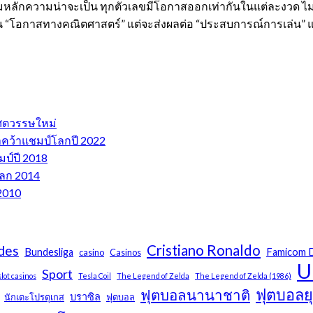
ักความน่าจะเป็น ทุกตัวเลขมีโอกาสออกเท่ากันในแต่ละงวด ไม่ว่
ลี่ยน “โอกาสทางคณิตศาสตร์” แต่จะส่งผลต่อ “ประสบการณ์การเล่น”
่ศตวรรษใหม่
นาคว้าแชมป์โลกปี 2022
มป์ปี 2018
โลก 2014
2010
Cristiano Ronaldo
des
Bundesliga
Famicom D
casino
Casinos
U
Sport
slot casinos
Tesla Coil
The Legend of Zelda
The Legend of Zelda (1986)
ฟุตบอลย
ฟุตบอลนานาชาติ
บราซิล
นักเตะโปรตุเกส
ฟุตบอล