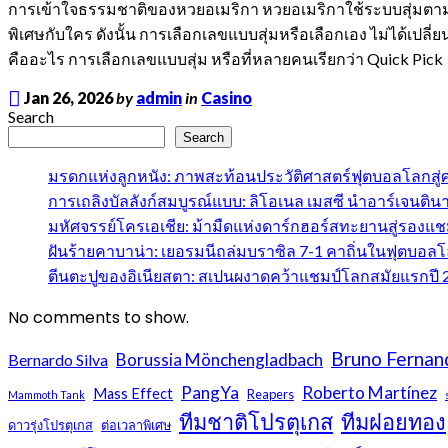
การเข้าใจธรรมชาติของหวยอเมริกา หวยอเมริกาใช้ระบบสุ่มตามหล
พิเศษกับใคร ดังนั้น การเลือกเลขแบบสุ่มหรือเลือกเอง ไม่ได้เป
คืออะไร การเลือกเลขแบบสุ่ม หรือที่หลายคนเรียกว่า Quick Pick
Jan 26, 2026
by
admin
in
Casino
Search
Search
มรดกแห่งลูกหนัง: ภาพสะท้อนประวัติศาสตร์ฟุตบอลโลกสู
การเถลิงบัลลังก์สมบูรณ์แบบ: ลิโอเนล เมสซี นำอาร์เจนติ
มหัศจรรย์โครเอเชีย: ม้ามืดแห่งดาร์กฮอร์สทะยานสู่รองแช
ฝันร้ายคาบาน่า: เยอรมนีถล่มบราซิล 7-1 คาถิ่นในฟุตบอล
ตีนตะปูของอิเนียสตา: สเปนผงาดคว้าแชมป์โลกสมัยแรกปี 
No comments to show.
Bruno Fernan
Borussia Mönchengladbach
Bernardo Silva
PangYa
Roberto Martínez
Mass Effect
Reapers
Mammoth Tank
ทีมชาติโปรตุเกส
ทีมฝอยทอง
ดาวรุ่งโปรตุเกส
ต่อเวลาพิเศษ