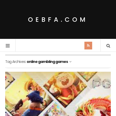
OEBFA.COM
Tag Archives:
online gambling games