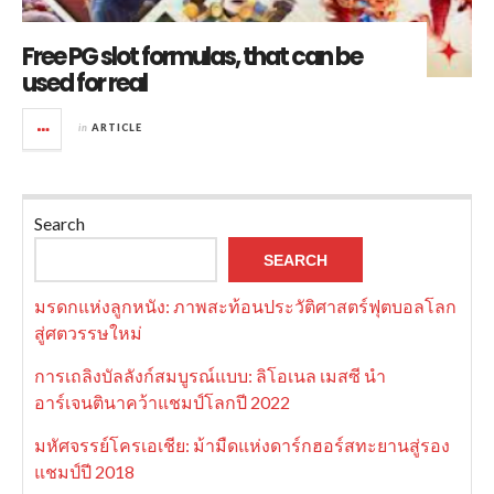
Free PG slot formulas, that can be
used for real
in
ARTICLE
Search
SEARCH
มรดกแห่งลูกหนัง: ภาพสะท้อนประวัติศาสตร์ฟุตบอลโลก
สู่ศตวรรษใหม่
การเถลิงบัลลังก์สมบูรณ์แบบ: ลิโอเนล เมสซี นำ
อาร์เจนตินาคว้าแชมป์โลกปี 2022
มหัศจรรย์โครเอเชีย: ม้ามืดแห่งดาร์กฮอร์สทะยานสู่รอง
แชมป์ปี 2018