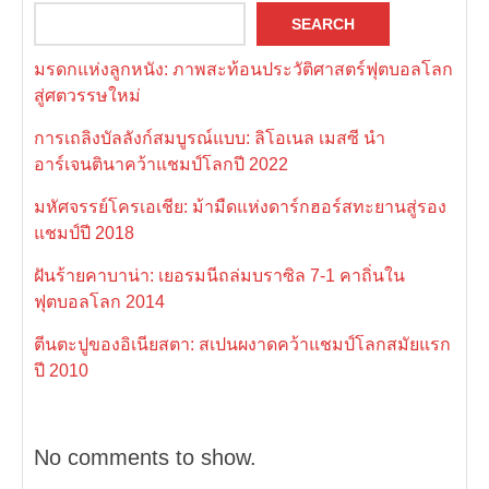
SEARCH
มรดกแห่งลูกหนัง: ภาพสะท้อนประวัติศาสตร์ฟุตบอลโลก
สู่ศตวรรษใหม่
การเถลิงบัลลังก์สมบูรณ์แบบ: ลิโอเนล เมสซี นำ
อาร์เจนตินาคว้าแชมป์โลกปี 2022
มหัศจรรย์โครเอเชีย: ม้ามืดแห่งดาร์กฮอร์สทะยานสู่รอง
แชมป์ปี 2018
ฝันร้ายคาบาน่า: เยอรมนีถล่มบราซิล 7-1 คาถิ่นใน
ฟุตบอลโลก 2014
ตีนตะปูของอิเนียสตา: สเปนผงาดคว้าแชมป์โลกสมัยแรก
ปี 2010
No comments to show.