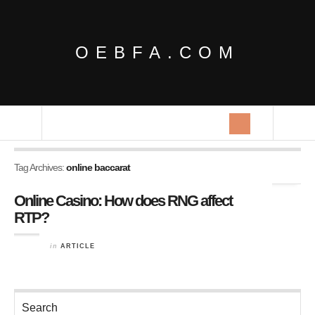
OEBFA.COM
Tag Archives:
online baccarat
Online Casino: How does RNG affect
RTP?
in
ARTICLE
Search