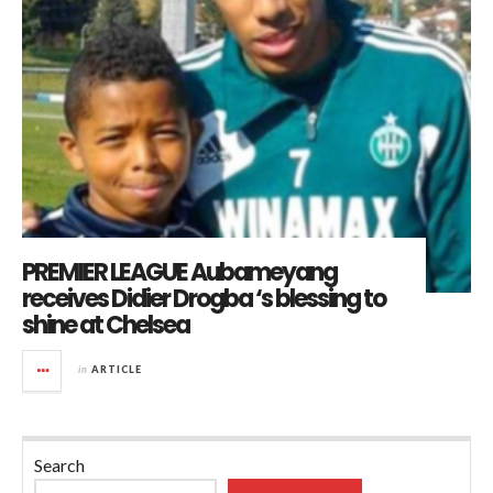
PREMIER LEAGUE Aubameyang
receives Didier Drogba ‘s blessing to
shine at Chelsea
in
ARTICLE
Search