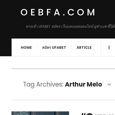
OEBFA.COM
ทางเข้า UFABET สมัคร เว็บแทงบอลออนไลน์ ยูฟ่าเบท ที่ได
HOME
สมัคร UFABET
ARTICLE
Tag Archives:
Arthur Melo