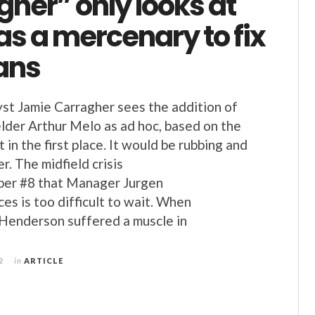
her” only looks at
as a mercenary to fix
ans
yst Jamie Carragher sees the addition of
elder Arthur Melo as ad hoc, based on the
 in the first place. It would be rubbing and
. The midfield crisis
ber #8 that Manager Jurgen
es is too difficult to wait. When
Henderson suffered a muscle in
2
in
ARTICLE