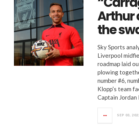
“Carrag
Arthur 
the sw
Sky Sports anal
Liverpool midfi
roadmap laid out
plowing together
number #6, num
Klopp’s team fac
Captain Jordan 
SEP 03, 202