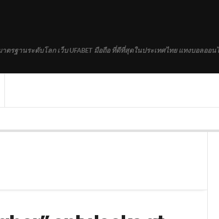
้มาตรฐานระดับโลก เว็บ UFABET มือถือ ที่ดีที่สุดในประเทศไทย แทงบอลออนไ