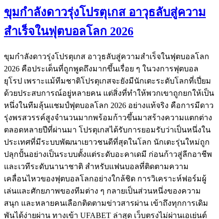
ขุมกำลังดาวรุ่งโปรตุเกส อาวุธลับสู่ความ
สำเร็จในฟุตบอลโลก 2026
ขุมกำลังดาวรุ่งโปรตุเกส อาวุธลับสู่ความสำเร็จในฟุตบอลโลก
2026 คือประเด็นที่ถูกพูดถึงมากขึ้นเรื่อย ๆ ในวงการฟุตบอล
ยุโรป เพราะแม้ทีมชาติโปรตุเกสจะยังมีนักเตะระดับโลกที่เปี่ยม
ด้วยประสบการณ์อยู่หลายคน แต่สิ่งที่ทำให้พวกเขาถูกยกให้เป็น
หนึ่งในทีมลุ้นแชมป์ฟุตบอลโลก 2026 อย่างแท้จริง คือการมีดาว
รุ่งพรสวรรค์สูงจำนวนมากพร้อมก้าวขึ้นมาสร้างความแตกต่าง
ตลอดหลายปีที่ผ่านมา โปรตุเกสได้รับการยอมรับว่าเป็นหนึ่งใน
ประเทศที่มีระบบพัฒนาเยาวชนดีที่สุดในโลก นักเตะรุ่นใหม่ถูก
ปลุกปั้นอย่างเป็นระบบตั้งแต่ระดับอะคาเดมี ก่อนก้าวสู่ลีกอาชีพ
และเวทีระดับนานาชาติ สำหรับแฟนบอลที่ติดตามความ
เคลื่อนไหวของฟุตบอลโลกอย่างใกล้ชิด การวิเคราะห์ฟอร์มผู้
เล่นและศักยภาพของทีมต่าง ๆ กลายเป็นส่วนหนึ่งของความ
สนุก และหลายคนเลือกติดตามข่าวสารผ่าน เข้าถึงทุกการเดิม
พันได้ง่ายผ่าน ทางเข้า UFABET ล่าสุด เว็บตรงไม่ผ่านเอเย่นต์