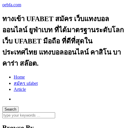
oebfa.com
ทางเข้า UFABET สมัคร เว็บแทงบอล
ออนไลน์ ยูฟ่าเบท ที่ได้มาตรฐานระดับโลก
เว็บ UFABET มือถือ ที่ดีที่สุดใน
ประเทศไทย แทงบอลออนไลน์ คาสิโน บา
คาร่า สล๊อต.
Home
สมัคร ufabet
Article
Browse By