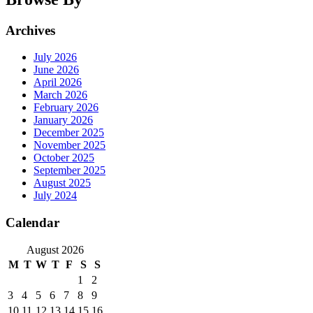
Archives
July 2026
June 2026
April 2026
March 2026
February 2026
January 2026
December 2025
November 2025
October 2025
September 2025
August 2025
July 2024
Calendar
August 2026
M
T
W
T
F
S
S
1
2
3
4
5
6
7
8
9
10
11
12
13
14
15
16