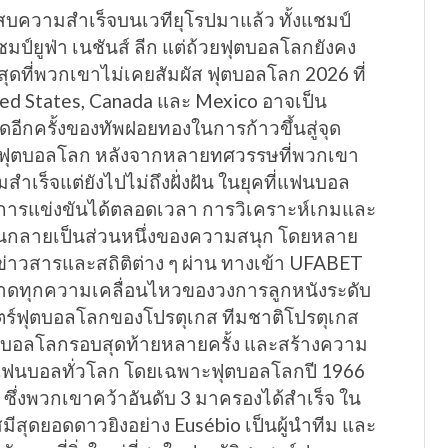
บความสำเร็จบนเวทียุโรปมาแล้ว ทั้งแชมป์
มป์ยูฟ่า เนชันส์ ลีก แต่ถ้วยฟุตบอลโลกยังคง
สุดที่พวกเขาไม่เคยสัมผัส ฟุตบอลโลก 2026 ที่
ted States, Canada และ Mexico อาจเป็น
ดอีกครั้งของทัพฝอยทองในการก้าวขึ้นสู่จุด
รฟุตบอลโลก หลังจากหลายทศวรรษที่พวกเขา
สำเร็จแต่ยังไปไม่ถึงฝั่งฝัน ในยุคที่แฟนบอล
ารแข่งขันได้ตลอดเวลา การวิเคราะห์เกมและ
ันกลายเป็นส่วนหนึ่งของความสนุก โดยหลาย
่าวสารและสถิติต่าง ๆ ผ่าน ทางเข้า UFABET
่พลาดทุกความเคลื่อนไหวของวงการลูกหนังระดับ
ตร์ฟุตบอลโลกของโปรตุเกส ทีมชาติโปรตุเกส
ฟุตบอลโลกรอบสุดท้ายหลายครั้ง และสร้างความ
บแฟนบอลทั่วโลก โดยเฉพาะฟุตบอลโลกปี 1966
 ซึ่งพวกเขาคว้าอันดับ 3 มาครองได้สำเร็จ ใน
กสมีสุดยอดดาวยิงอย่าง Eusébio เป็นผู้นำทีม และ