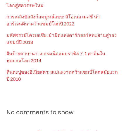
โลกสู่ศตวรรษใหม่
การเถลิงบัลลังก์สมบูรณ์แบบ: ลิโอเนล เมสซี นำ
อาร์เจนตินาคว้าแชมป์โลกปี 2022
มหัศจรรย์โครเอเชีย: ม้ามืดแห่งดาร์กฮอร์สทะยานสู่รอง
แชมป์ปี 2018
ฝันร้ายคาบาน่า: เยอรมนีถล่มบราซิล 7-1 คาถิ่นใน
ฟุตบอลโลก 2014
ตีนตะปูของอิเนียสตา: สเปนผงาดคว้าแชมป์โลกสมัยแรก
ปี 2010
No comments to show.