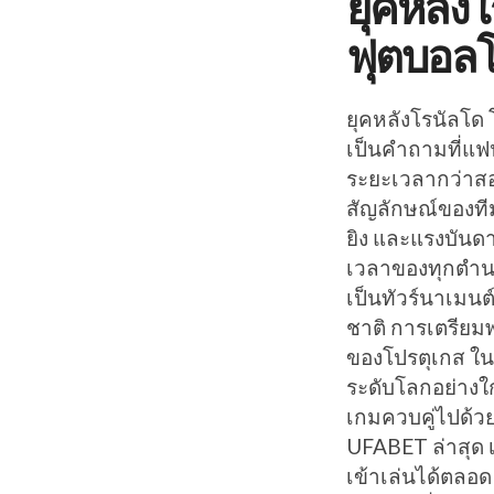
ยุคหลังโ
ฟุตบอลโ
ยุคหลังโรนัลโด 
เป็นคำถามที่แ
ระยะเวลากว่าสอ
สัญลักษณ์ของทีม
ยิง และแรงบันด
เวลาของทุกตำนา
เป็นทัวร์นาเมนต
ชาติ การเตรียม
ของโปรตุเกส ใ
ระดับโลกอย่างใ
เกมควบคู่ไปด้วย
UFABET ล่าสุด เ
เข้าเล่นได้ตลอด