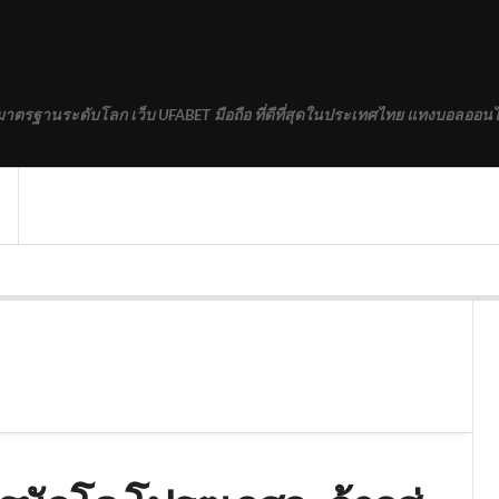
้มาตรฐานระดับโลก เว็บ UFABET มือถือ ที่ดีที่สุดในประเทศไทย แทงบอลออนไ