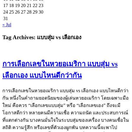
17
18
19
20
21
22
23
24
25
26
27
28
29
30
31
« Jul
Tag Archives:
แบบสุ่ม vs เลือกเอง
การเลือกเลขในหวยอเมริกา แบบสุ่ม vs
เลือกเอง แบบไหนดีกว่ากัน
การเลือกเลขในหวยอเมริกา แบบสุ่ม vs เลือกเอง แบบไหนดีกว่า
กัน หนึ่งในคำถามยอดนิยมของผู้เล่นหวยอเมริกา โดยเฉพาะมือ
ใหม่ คือควร “เลือกเลขแบบสุ่ม” หรือ “เลือกเลขเอง” ถึงจะมี
โอกาสดีกว่า หลายคนมีความเชื่อ ความถนัด และประสบการณ์
ที่แตกต่างกัน บางคนมั่นใจในระบบสุ่มของเครื่อง บางคนเชื่อใน
สถิติ ความรู้สึก หรือเลขที่ตัวเองผูกพัน บทความนี้จะพาไป