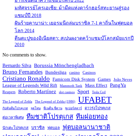
อาร์เจนตินาคว้าแชมป์โลกปี 2022
มหัศจรรย์โครเอเชีย: ม้ามืดแห่งดาร์กฮอร์สทะยานสู่รอง
แชมป์ปี 2018
ฝันร้ายคาบาน่า: เยอรมนีถล่มบราซิล 7-1 คาถิ่นในฟุตบอล
โลก 2014
ตีนตะปูของอิเนียสตา: สเปนผงาดคว้าแชมป์โลกสมัยแรกปี
2010
No comments to show.
Borussia Mönchengladbach
Bernardo Silva
Bruno Fernandes
Bundesliga
casino
Casinos
Cristiano Ronaldo
Famicom Disk System
Games
João Neves
PangYa
League of Legends Wild Rift
Mass Effect
Mammoth Tank
Sport
Roberto Martínez
Reapers
slot casinos
Tesla Coil
UFABET
The Legend of Zelda
The Legend of Zelda (1986)
ดาวรุ่งโปรตุเกส
กัปตันทีมโปรตุเกส
จุดโทษ
ซีเนดีน ซีดาน
ซูเปอร์สตาร์
ทีมชาติโปรตุเกส
ทีมฝอยทอง
ต่อเวลาพิเศษ
ฟุตบอลนานาชาติ
บราซิล
นักเตะโปรตุเกส
ฟุตบอล