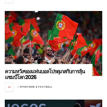
ความหวังของแฟนบอลโปรตุเกสกับการลุ้น
แชมป์โลก 2026
in
SPORTNEW & FOOTBALL