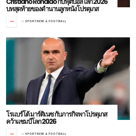
Cristiano Ronaldo กับฟุตบอลโลก 2026
บทสุดท้ายของตำนานลูกหนังโปรตุเกส
in
SPORTNEW & FOOTBALL
โรแบร์โต้ มาร์ติเนซ กับภารกิจพาโปรตุเกส
คว้าแชมป์โลก 2026
in
SPORTNEW & FOOTBALL