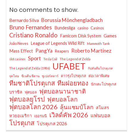
No comments to show.
Borussia Mönchengladbach
Bernardo Silva
Bruno Fernandes
Bundesliga
casino
Casinos
Cristiano Ronaldo
Famicom Disk System
Games
League of Legends Wild Rift
João Neves
Mammoth Tank
PangYa
Roberto Martínez
Mass Effect
Reapers
Sport
slot casinos
Tesla Coil
The Legend of Zelda
UFABET
The Legend of Zelda (1986)
กัปตันทีมโปรตุเกส
ดาวรุ่งโปรตุเกส
ต่อเวลาพิเศษ
จุดโทษ
ซีเนดีน ซีดาน
ซูเปอร์สตาร์
ทีมชาติโปรตุเกส
ทีมฝอยทอง
นักเตะโปรตุเกส
ฟุตบอลนานาชาติ
บราซิล
ฟุตบอล
ฟุตบอลยุโรป
ฟุตบอลโลก
ฟุตบอลโลก 2026
ลุ้นแชมป์โลก
สโมสร
เวิลด์คัพ 2026
แฟนบอล
หวยอเมริกา
เยอรมนี
โปรตุเกส
โปรตุเกส 2026