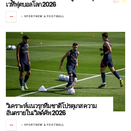
เวทีฟุตบอลโลก 2026
in
SPORTNEW & FOOTBALL
วิเคราะห์แนวรุกทีมชาติโปรตุเกส ความ
อันตรายในเวิลด์คัพ 2026
in
SPORTNEW & FOOTBALL