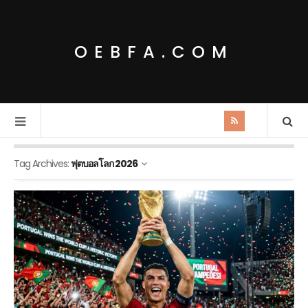
OEBFA.COM
Tag Archives:
ฟุตบอลโลก 2026