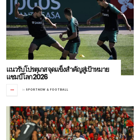
แนวรับโปรตุเกส จุดแข็งสำคัญสู่เป้าหมาย
แชมป์โลก 2026
in
SPORTNEW & FOOTBALL